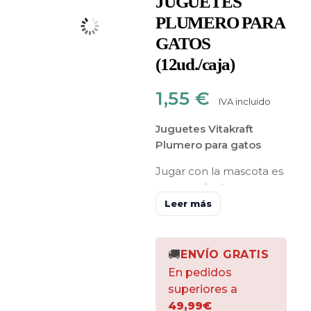
JUGUETES
PLUMERO PARA
GATOS
(12ud./caja)
1,55
€
IVA incluido
Juguetes Vitakraft
Plumero para gatos
Jugar con la mascota es
una excelente manera
de pasar el tiempo libre
Leer más
con él y
fortalecer el
vínculo
, por lo que es
importante invertir en
🚚
ENVÍO GRATIS
una gran variedad de
En pedidos
juguetes para diversificar
superiores a
este tiempo.
49,99€