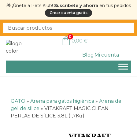
🎁 ¡Únete a Pets Klub!
Suscríbete y ahorra
en tus pedidos
Crear cuenta gratis
0
0,00
€
Blog
Mi cuenta
GATO
»
Arena para gatos higiénica
»
Arena de
gel de sílice
»
VITAKRAFT MAGIC CLEAN
PERLAS DE SÍLICE 3,8L (1,7Kg)
VITAKRAFT