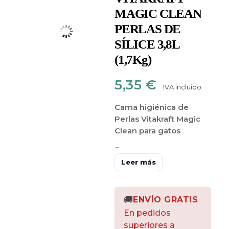
MAGIC CLEAN
PERLAS DE
SÍLICE 3,8L
(1,7Kg)
5,35
€
IVA incluido
Cama higiénica de
Perlas Vitakraft Magic
Clean para gatos
Es una
cama
higiénica
hecha
Leer más
de
perlas
minerales
que
absorbe
la humedad
y
🚚
ENVÍO GRATIS
los
olores
en cuestión
En pedidos
de segundos
.
No crea
superiores a