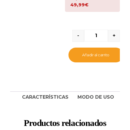
polvo
, es
antialérgica
y
49,99€
con
efecto
antibacteriano
. Es
de
fácil de
transportar
por su bajo
peso y
-
+
extremadamente
económico: un paquete
de esta arena es
Añadir al carrito
suficiente para un gato
durante
aproximadamente un
mes. Además, es muy
adecuado para personas
alérgicas.
CARACTERÍSTICAS
MODO DE USO
Productos relacionados