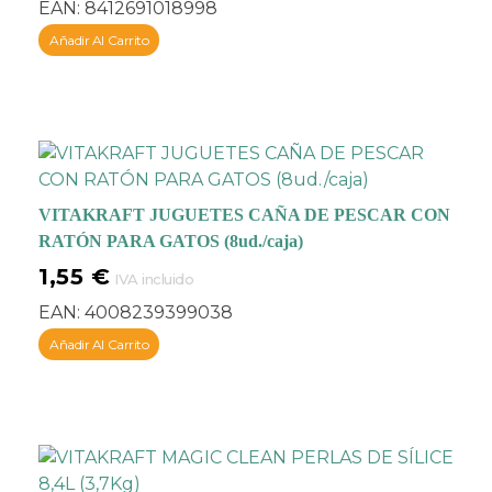
EAN:
8412691018998
Añadir Al Carrito
VITAKRAFT JUGUETES CAÑA DE PESCAR CON
RATÓN PARA GATOS (8ud./caja)
1,55
€
IVA incluido
EAN:
4008239399038
Añadir Al Carrito