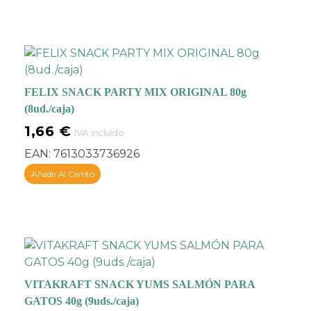
FELIX SNACK PARTY MIX ORIGINAL 80g
(8ud./caja)
1,66
€
IVA incluido
EAN:
7613033736926
Añadir Al Carrito
VITAKRAFT SNACK YUMS SALMÓN PARA
GATOS 40g (9uds./caja)