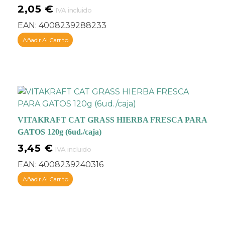
2,05
€
IVA incluido
EAN:
4008239288233
Añadir Al Carrito
VITAKRAFT CAT GRASS HIERBA FRESCA PARA
GATOS 120g (6ud./caja)
3,45
€
IVA incluido
EAN:
4008239240316
Añadir Al Carrito