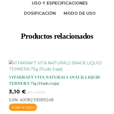
USO Y ESPECIFICACIONES
promueven
el cuidado
la piel y el pelaje
de tu
DOSIFICACIÓN
MODO DE USO
felino
.
Contienen
una
alta cantidad de
proteínas
, para
mantener a tu mascota
Productos relacionados
siempre activa y
saludable. No posee
potenciadores
artificiales del sabor,
simplemente es un
snack delicioso que
deleitará a tu gato.
VITAKRAFT VITA NATURALS SNACK LIQUID
TERNERA 75g (11uds./caja)
3,10
€
IVA incluido
EAN:
4008239589248
Añadir Al Carrito