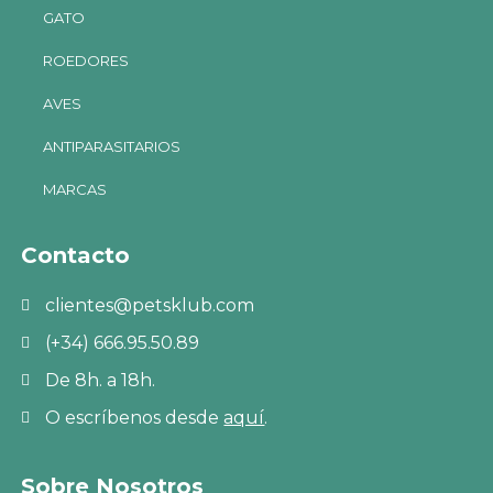
GATO
ROEDORES
AVES
ANTIPARASITARIOS
MARCAS
Contacto
clientes@petsklub.com
(+34) 666.95.50.89
De 8h. a 18h.
O escríbenos desde
aquí
.
Sobre Nosotros