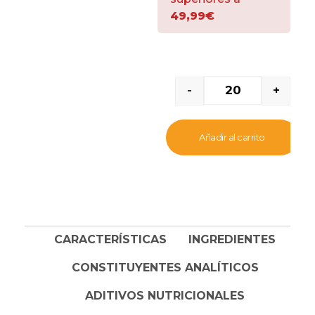
como una chuche,
49,99€
que
cuidan la salud de
tu mascota,
ofreciéndole un extra
de energía
de la forma
más saludable. Es
-
+
práctico para transportar
ya que cada barrita
viene empaquetada
Añadir al carrito
individualmente, y,
también mantiene su
delicioso sabor y aroma
para deleitar a tu felino.
Estos sticks contienen
CARACTERÍSTICAS
INGREDIENTES
bacalao y atún
, pescado
que
cuida la salud,
CONSTITUYENTES ANALÍTICOS
ofreciéndole un extra
de energía
de la forma
ADITIVOS NUTRICIONALES
más saludable y que