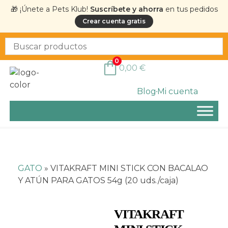
🎁 ¡Únete a Pets Klub!
Suscríbete y ahorra
en tus pedidos
Crear cuenta gratis
0
0,00
€
Blog
Mi cuenta
GATO
»
VITAKRAFT MINI STICK CON BACALAO
Y ATÚN PARA GATOS 54g (20 uds./caja)
VITAKRAFT