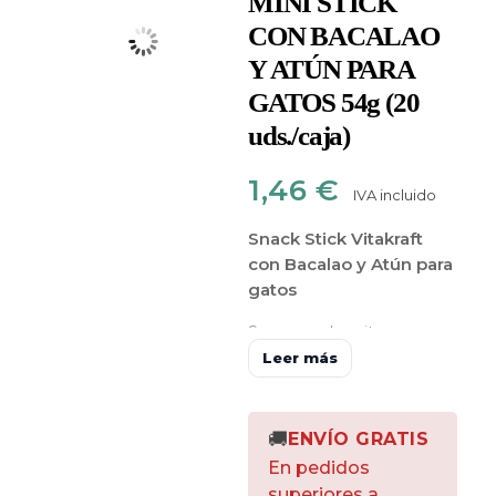
MINI STICK
CON BACALAO
Y ATÚN PARA
GATOS 54g (20
uds./caja)
1,46
€
IVA incluido
Snack Stick Vitakraft
con Bacalao y Atún para
gatos
Son unas barritas
elaboradas
Leer más
con
pescados
seleccionados
, ideal
para
recompensar a tu
🚚
ENVÍO GRATIS
gato
por buen
En pedidos
comportamiento o
superiores a