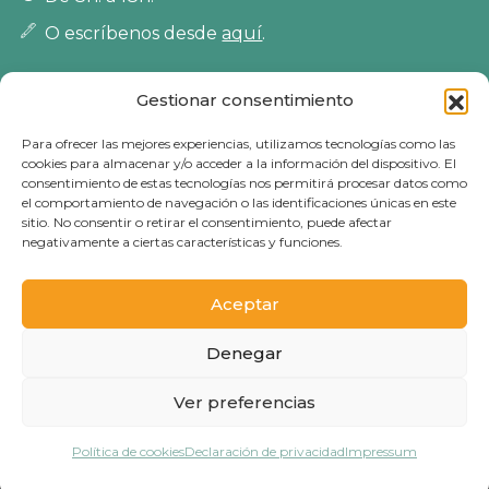
O escríbenos desde
aquí
.
Sobre Nosotros
Gestionar consentimiento
Para ofrecer las mejores experiencias, utilizamos tecnologías como las
Blog
cookies para almacenar y/o acceder a la información del dispositivo. El
consentimiento de estas tecnologías nos permitirá procesar datos como
Empresa
el comportamiento de navegación o las identificaciones únicas en este
sitio. No consentir o retirar el consentimiento, puede afectar
negativamente a ciertas características y funciones.
Política de privacidad
Política de cookies
Aceptar
Política de devoluciones
Denegar
Aviso legal
Ver preferencias
0
Política de cookies
Declaración de privacidad
Impressum
© 2026 - PETS KLUB - Todos los derechos reservados