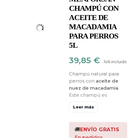
CHAMPÚ CON
ACEITE DE
MACADAMIA
PARA PERROS
5L
39,85
€
IVA incluido
Champú natural para
perros con
aceite de
nuez de macadamia
.
Este champú es
excelente para realzar
Leer más
la
belleza del pelaje
,
para
humectar la
piel
y
deshacer nudos
🚚
ENVÍO GRATIS
en el pelo
. El aceite de
nuez de macadamia es
En pedidos