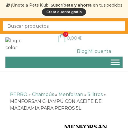
🎁 ¡Únete a Pets Klub!
Suscríbete y ahorra
en tus pedidos
Crear cuenta gratis
0
0,00
€
Blog
Mi cuenta
PERRO
»
Champús
»
Menforsan
»
5 litros
»
MENFORSAN CHAMPÚ CON ACEITE DE
MACADAMIA PARA PERROS 5L
MENFORSAN