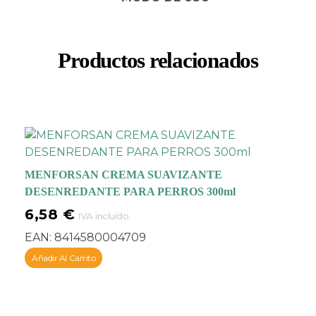
cuerpo del perro.
Recomendado para
todas las razas pelo
Productos relacionados
largo y con tendencia al
anudado como
YORKSHIRES, SETTERS,
AFGANO, MALTES y
LAPSA APSO.
MENFORSAN CREMA SUAVIZANTE
DESENREDANTE PARA PERROS 300ml
6,58
€
IVA incluido
EAN:
8414580004709
Añadir Al Carrito