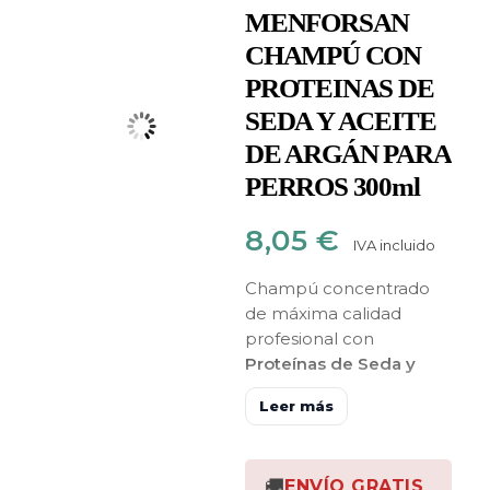
MENFORSAN
CHAMPÚ CON
PROTEINAS DE
SEDA Y ACEITE
DE ARGÁN PARA
PERROS 300ml
8,05
€
IVA incluido
Champú concentrado
de máxima calidad
profesional con
Proteínas de Seda y
Aceite de Argán
. Ideal
Leer más
para
recuperar la
vitalidad, el brillo y la
suavidad de los pelajes
🚚
ENVÍO GRATIS
muy sucios, secos y