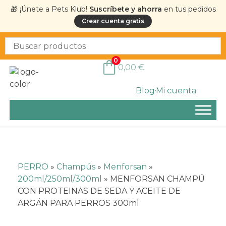
🎁 ¡Únete a Pets Klub!
Suscríbete y ahorra
en tus pedidos
Crear cuenta gratis
0
0,00
€
Blog
Mi cuenta
PERRO
»
Champús
»
Menforsan
»
200ml/250ml/300ml
»
MENFORSAN CHAMPÚ
CON PROTEINAS DE SEDA Y ACEITE DE
ARGÁN PARA PERROS 300ml