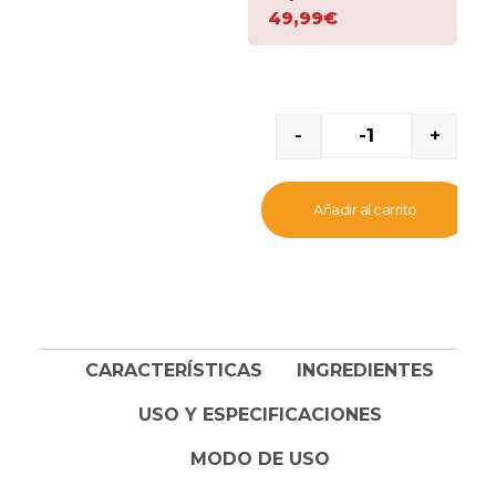
irritaciones, sarpullidos,
49,99€
roces y picaduras de
insectos.
-
+
Añadir al carrito
CARACTERÍSTICAS
INGREDIENTES
USO Y ESPECIFICACIONES
MODO DE USO