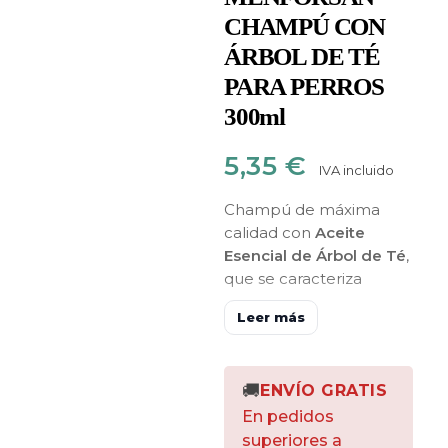
CHAMPÚ CON
ÁRBOL DE TÉ
PARA PERROS
300ml
5,35
€
IVA incluido
Champú de máxima
calidad con
Aceite
Esencial de Árbol de Té
,
que se caracteriza
principalmente por
Leer más
su
capacidad de aliviar
los picores ocasionales
(prurito)
, y
otras
🚚
ENVÍO GRATIS
molestias
relacionadas
En pedidos
con
hongos, pequeñas
superiores a