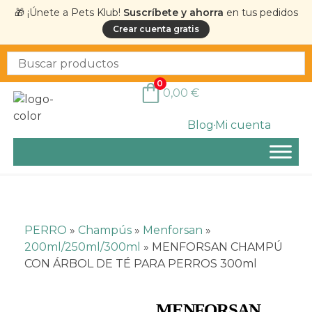
🎁 ¡Únete a Pets Klub!
Suscríbete y ahorra
en tus pedidos
Crear cuenta gratis
0
0,00
€
Blog
Mi cuenta
PERRO
»
Champús
»
Menforsan
»
200ml/250ml/300ml
»
MENFORSAN CHAMPÚ
CON ÁRBOL DE TÉ PARA PERROS 300ml
MENFORSAN