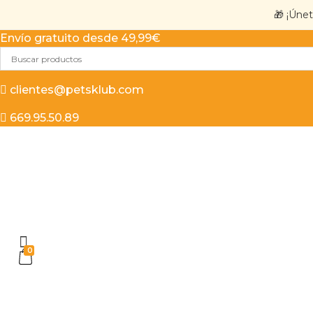
🎁 ¡Úne
Envío gratuito desde 49,99€
clientes@petsklub.com
669.95.50.89
0