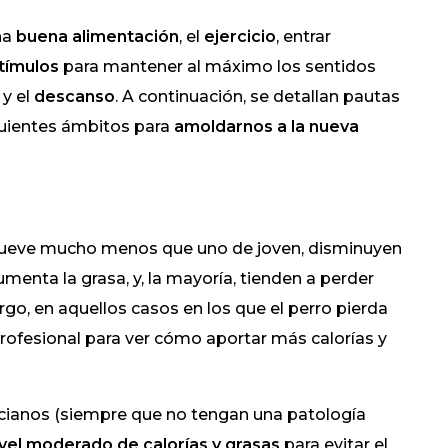
na
buena alimentación
, el
ejercicio
, entrar
tímulos
para mantener al máximo los sentidos
 y el
descanso
. A continuación, se detallan pautas
guientes ámbitos para
amoldarnos
a la nueva
mueve mucho menos que uno de joven, disminuyen
menta la grasa, y, la mayoría, tienden a perder
o, en aquellos casos en los que el perro pierda
profesional para ver cómo aportar más calorías y
ncianos (siempre que no tengan una patología
ivel moderado de calorías y grasas
para evitar el