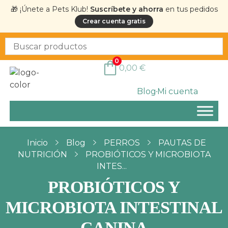
🎁 ¡Únete a Pets Klub!
Suscríbete y ahorra
en tus pedidos
Crear cuenta gratis
0
0,00
€
Blog
Mi cuenta
Inicio
Blog
PERROS
PAUTAS DE
NUTRICIÓN
PROBIÓTICOS Y MICROBIOTA
INTES...
PROBIÓTICOS Y
MICROBIOTA INTESTINAL
CANINA