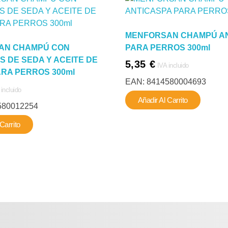
MENFORSAN CHAMPÚ A
AN CHAMPÚ CON
PARA PERROS 300ml
S DE SEDA Y ACEITE DE
5,35
€
IVA incluido
RA PERROS 300ml
EAN:
8414580004693
 incluido
Añadir Al Carrito
580012254
Carrito