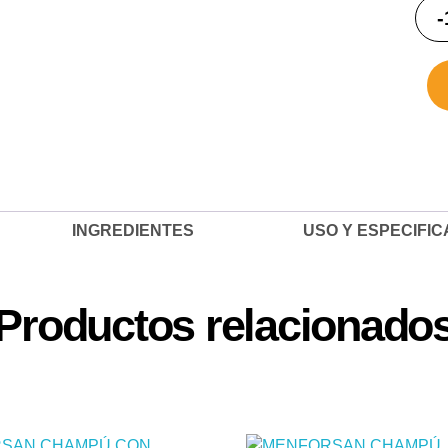
ME
CH
RE
DE
IN
CO
GE
PA
PE
INGREDIENTES
USO Y ESPECIFI
300
can
Productos relacionado