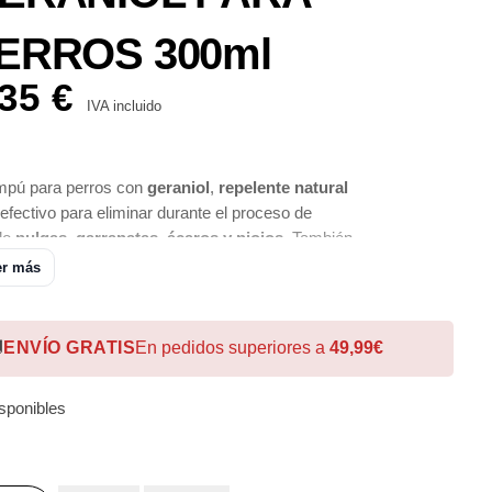
ERROS 300ml
,35
€
IVA incluido
pú para perros con
geraniol
,
repelente natural
efectivo para eliminar durante el proceso de
do
pulgas, garrapatas, ácaros y piojos
. También
iene posteriormente al proceso de lavado de
er más
duras de mosquitos.

ENVÍO GRATIS
En pedidos superiores a
49,99€
isponibles