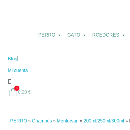
PERRO
GATO
ROEDORES
Blog
Mi cuenta
0
0,00
€
PERRO
»
Champús
»
Menforsan
»
200ml/250ml/300ml
»