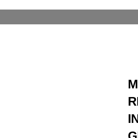
M
R
I
G