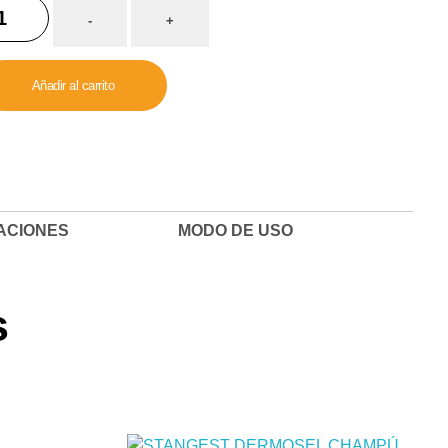
NFORSAN
-
+
AMPÚ
PELENTE
Añadir al carrito
SECTOS
N
RANIOL
RA
RROS
CACIONES
MODO DE USO
ml
tidad
s