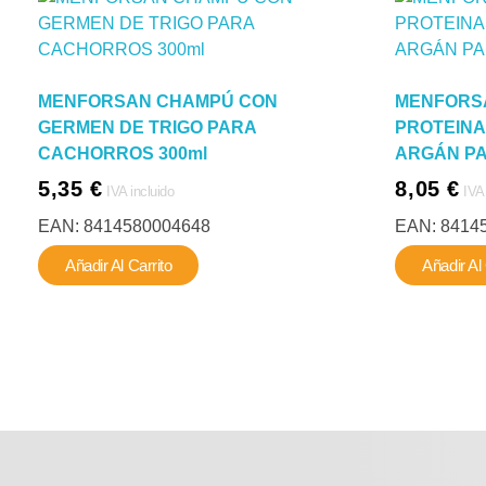
MENFORSAN CHAMPÚ CON
MENFORS
GERMEN DE TRIGO PARA
PROTEINA
CACHORROS 300ml
ARGÁN PA
5,35
€
8,05
€
IVA incluido
IVA
EAN:
8414580004648
EAN:
8414
Añadir Al Carrito
Añadir Al 