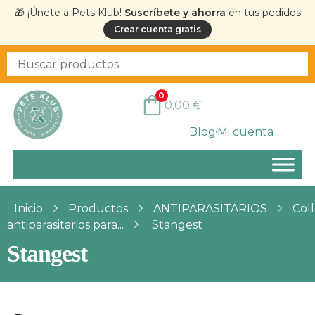
🎁 ¡Únete a Pets Klub!
Suscríbete y ahorra
en tus pedidos
Crear cuenta gratis
0
0,00
€
Blog
Mi cuenta
Inicio
Productos
ANTIPARASITARIOS
Coll
antiparasitarios para...
Stangest
Stangest