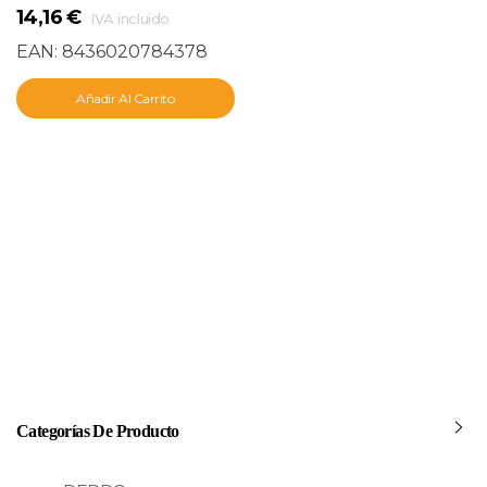
14,16
€
IVA incluido
EAN:
8436020784378
Añadir Al Carrito
Categorías De Producto