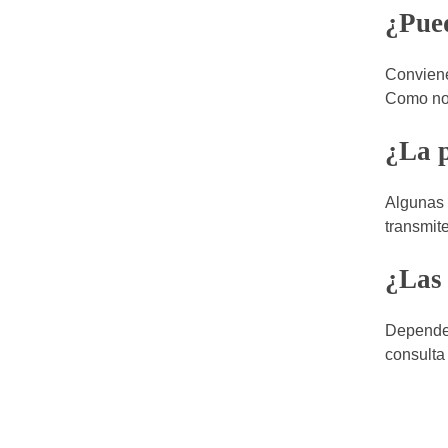
¿Pued
Conviene
Como nor
¿La p
Algunas 
transmite
¿Las 
Depende 
consulta 