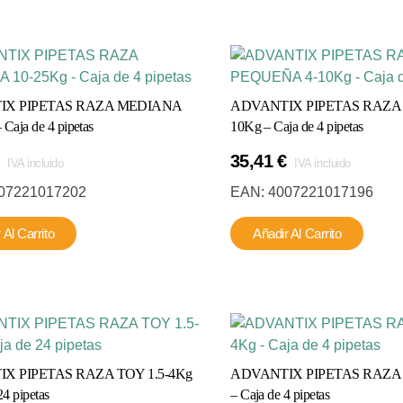
IX PIPETAS RAZA MEDIANA
ADVANTIX PIPETAS RAZA
Caja de 4 pipetas
10Kg – Caja de 4 pipetas
35,41
€
IVA incluido
IVA incluido
07221017202
EAN:
4007221017196
 Al Carrito
Añadir Al Carrito
X PIPETAS RAZA TOY 1.5-4Kg
ADVANTIX PIPETAS RAZA 
24 pipetas
– Caja de 4 pipetas