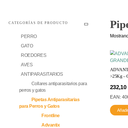
Pip
CATEGORÍAS DE PRODUCTO
Mostrand
PERRO
GATO
ROEDORES
AVES
ADVANT
ANTIPARASITARIOS
>25Kg – Ca
Collares antiparasitarios para
232,10
perros y gatos
EAN:
40
Pipetas Antiparasitarias
para Perros y Gatos
Añadir
Frontline
Advantix