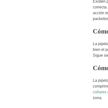
Existen p
correcta
acción r
parásitos
Cómo 
La pipet
bien el p
Sigue sie
Cómo 
La pipet
comprimi
collares 
zona.