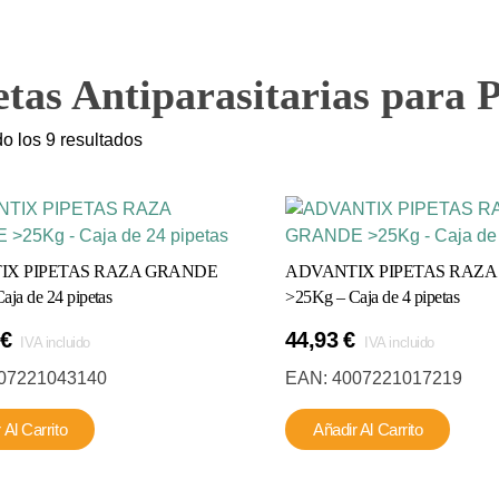
etas Antiparasitarias para 
o los 9 resultados
IX PIPETAS RAZA GRANDE
ADVANTIX PIPETAS RAZ
ja de 24 pipetas
>25Kg – Caja de 4 pipetas
€
44,93
€
IVA incluido
IVA incluido
07221043140
EAN:
4007221017219
 Al Carrito
Añadir Al Carrito