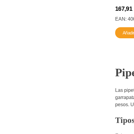
167,91
EAN:
40
Añadir
Pip
Las pipe
garrapat
pesos. U
Tipos