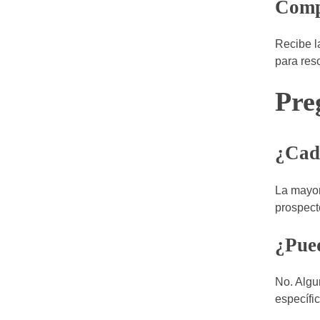
Compr
Recibe l
para res
Pre
¿Cada
La mayor
prospect
¿Pued
No. Algu
específi