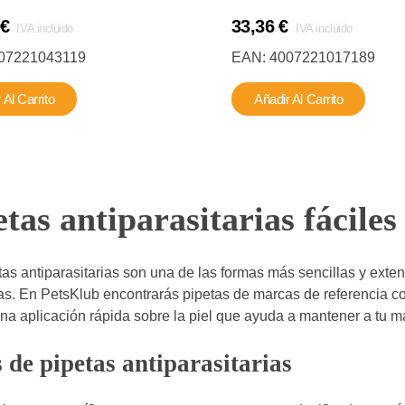
€
33,36
€
IVA incluido
IVA incluido
07221043119
EAN:
4007221017189
 Al Carrito
Añadir Al Carrito
etas antiparasitarias fáciles
tas antiparasitarias son una de las formas más sencillas y exten
as. En PetsKlub encontrarás pipetas de marcas de referencia com
na aplicación rápida sobre la piel que ayuda a mantener a tu 
 de pipetas antiparasitarias