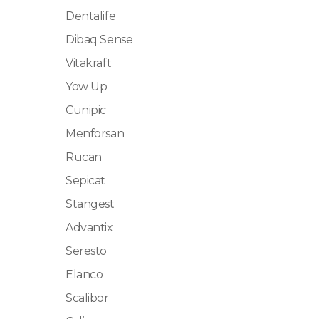
Dentalife
Dibaq Sense
Vitakraft
Yow Up
Cunipic
Menforsan
Rucan
Sepicat
Stangest
Advantix
Seresto
Elanco
Scalibor