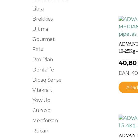
Libra
Brekkies
Ultima
Gourmet
ADVANT
Felix
10-25Kg – 
Pro Plan
40,8
Dentalife
EAN:
40
Dibaq Sense
Añadi
Vitakraft
Yow Up
Cunipic
Menforsan
Rucan
ADVANTI