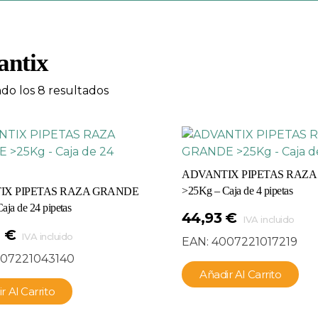
antix
do los 8 resultados
ADVANTIX PIPETAS RAZ
>25Kg – Caja de 4 pipetas
IX PIPETAS RAZA GRANDE
ja de 24 pipetas
44,93
€
IVA incluido
0
€
IVA incluido
EAN:
4007221017219
07221043140
Añadir Al Carrito
r Al Carrito