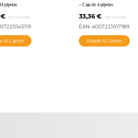
24 pipetas
– Caja de 4 pipetas
1
€
33,36
€
IVA incluido
IVA incluido
07221043119
EAN:
4007221017189
r Al Carrito
Añadir Al Carrito