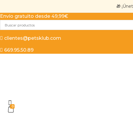
🎁 ¡Úne
Envío gratuito desde 49,99€
clientes@petsklub.com
669.95.50.89
0