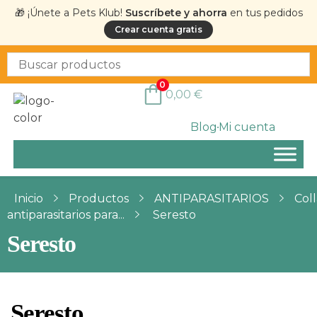
🎁 ¡Únete a Pets Klub!
Suscríbete y ahorra
en tus pedidos
Crear cuenta gratis
0
0,00
€
Blog
Mi cuenta
Inicio
Productos
ANTIPARASITARIOS
Coll
antiparasitarios para...
Seresto
Seresto
Seresto