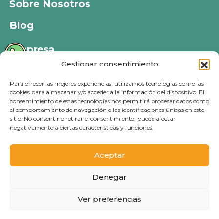
Sobre Nosotros
Blog
Empresa
Gestionar consentimiento
Política de privacidad
Para ofrecer las mejores experiencias, utilizamos tecnologías como las
Política de cookies
cookies para almacenar y/o acceder a la información del dispositivo. El
consentimiento de estas tecnologías nos permitirá procesar datos como
Política de devoluciones
el comportamiento de navegación o las identificaciones únicas en este
sitio. No consentir o retirar el consentimiento, puede afectar
Aviso legal
negativamente a ciertas características y funciones.
Aceptar
© 2026 - PETS KLUB - Todos los derechos reservados
Denegar
Ver preferencias
0