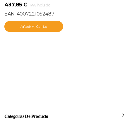
437,85
€
IVA incluido
EAN:
4007221052487
Añadir Al Carrito
Categorías De Producto