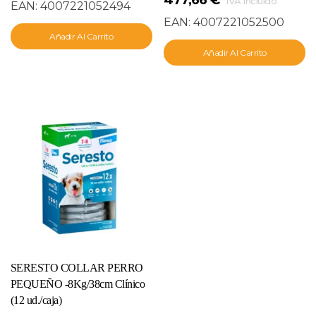
IVA incluido
EAN:
4007221052494
EAN:
4007221052500
Añadir Al Carrito
Añadir Al Carrito
SERESTO COLLAR PERRO
PEQUEÑO -8Kg/38cm Clínico
(12 ud./caja)