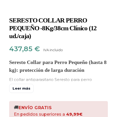
SERESTO COLLAR PERRO
PEQUEÑO -8Kg/38cm Clínico (12
ud./caja)
437,85
€
IVA incluido
Seresto Collar para Perro Pequeño (hasta 8
kg): protección de larga duración
El collar antiparasitario Seresto para perro
pequeño protege a tu mascota frente a pulgas,
Leer más
garrapatas y piojos durante 7 a 8 meses con una
sola aplicación. Es uno de los collares más
recomendados gracias a su larga duración y a su
🚚
ENVÍO GRATIS
comodidad de uso. Este formato es la
caja clínica
En pedidos superiores a
49,99€
de 12 collares de 38 cm
, pensada para clínicas