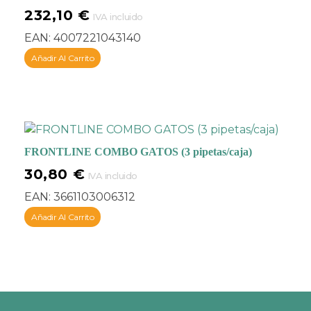
232,10
€
IVA incluido
EAN:
4007221043140
Añadir Al Carrito
FRONTLINE COMBO GATOS (3 pipetas/caja)
30,80
€
IVA incluido
EAN:
3661103006312
Añadir Al Carrito