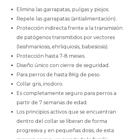
¿Para qué perros está indicado?
Elimina las garrapatas, pulgas y piojos.
Repele las garrapatas (antialimentación).
Está indicado para perros pequeños de hasta 8
kg de peso, a partir de las 7 semanas de edad.
Protección indirecta frente a la transmisión
Mide 38 cm de longitud. Para perros de más de 8
de patógenos transmitidos por vectores
kg existe el formato de collar grande de 70 cm. Si
(leishmaniosis, ehrliquiosis, babesiosis).
prefieres otro método, puedes ver las
pipetas
antiparasitarias
o los
comprimidos antiparasitarios
.
Protección hasta 7-8 meses.
Diseño único con cierre de seguridad.
Modo de uso
Para perros de hasta 8Kg de peso.
Collar gris, inodoro.
Saca el collar del paquete, retira los restos de
Es completamente seguro para perros a
plástico interiores y colócalo alrededor del cuello
dejando dos dedos de holgura. Pasa el extremo
partir de 7 semanas de edad.
por la hebilla, ajústalo sin que quede suelto y
Los principios activos que se encuentran
corta el sobrante dejando unos 2 cm. No usar en
dentro del collar se liberan de forma
cachorros de menos de 7 semanas ni en caso de
hipersensibilidad a los componentes. Ante
progresiva y en pequeñas dosis, de esta
cualquier reacción anormal, consulta con tu