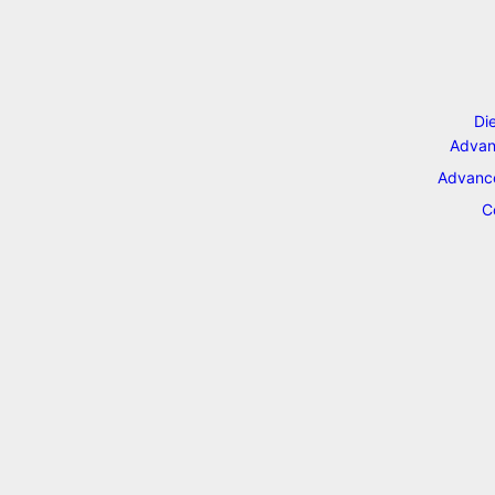
Di
Advan
Advance
C