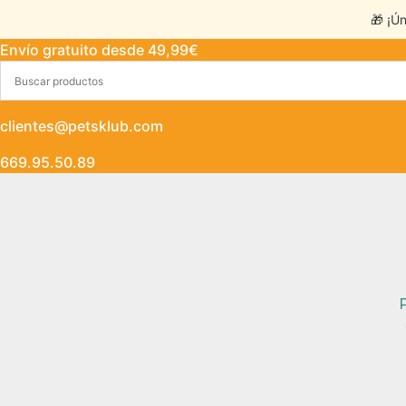
🎁 ¡Ú
Envío gratuito desde 49,99€
clientes@petsklub.com
669.95.50.89