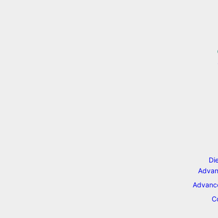
Di
Advan
Advance
C