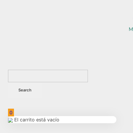
M
0
El carrito está vacío