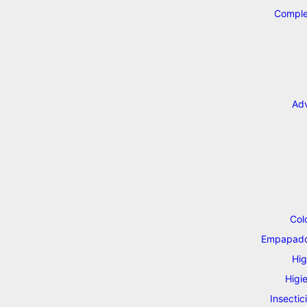
Comple
Adv
Col
Empapador
Hig
Higi
Insectic