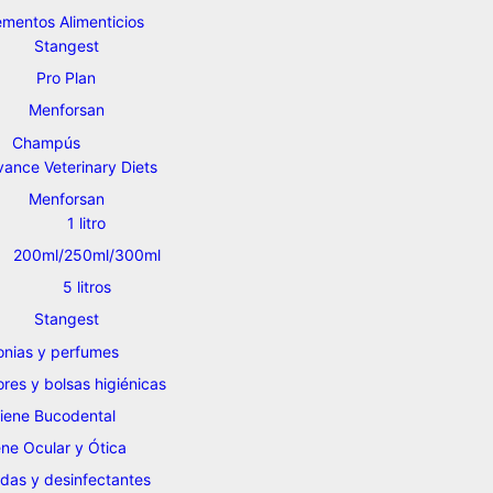
mentos Alimenticios
Stangest
Pro Plan
Menforsan
Champús
ance Veterinary Diets
Menforsan
1 litro
200ml/250ml/300ml
5 litros
Stangest
onias y perfumes
es y bolsas higiénicas
iene Bucodental
ene Ocular y Ótica
idas y desinfectantes